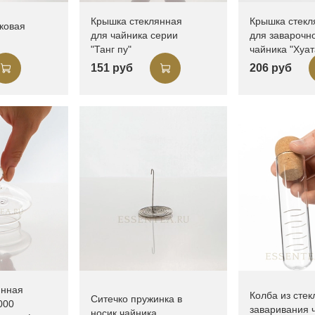
Крышка стеклянная
Крышка стекл
ковая
для чайника серии
для заварочн
"Танг пу"
чайника "Хуат
151 руб
206 руб
янная
Колба из стек
Ситечко пружинка в
000
заваривания 
носик чайника