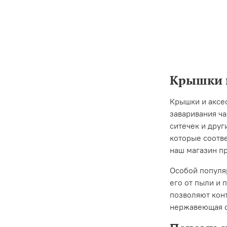
Крышки и
Крышки и аксес
заваривания ч
ситечек и дру
которые соотве
наш магазин пр
Особой популяр
его от пыли и 
позволяют конт
нержавеющая ст