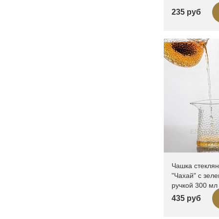
235 руб
Чашка стекля
"Чахай" с зел
ручкой 300 мл
435 руб