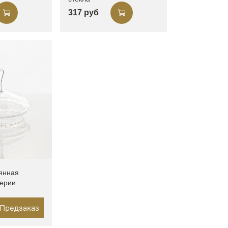
317 руб
янная
серии
Предзаказ