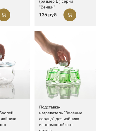
(размер L ) серии
"Венши"
135 руб
Подставка-
"Баолей
нагреватель "Зелёные
 чайника
сердца" для чайника
ого
из термостойкого
стекла