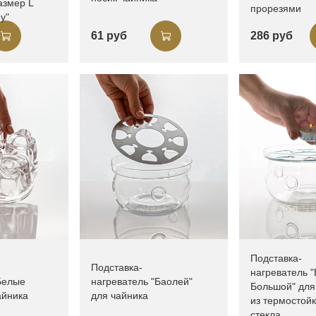
азмер L
прорезями
у"
61 руб
286 руб
Подставка-
Подставка-
нагреватель 
Белые
нагреватель "Баолей"
Большой" для
айника
для чайника
из термостойк
стекла