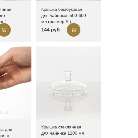
янная
Крышка бамбуковая
ого
для чайников 500-600
ан"
мл (размер S )
144 руб
Крышка стеклянная
ла для
для чайника 1200 мл
чая с