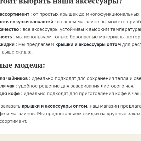
тоит выбрать наши аксессуары?
ассортимент
: от простых крышек до многофункциональных 
сть покупки запчастей :
в нашем магазине вы можете приобр
качество
: все аксессуары устойчивы к высоким температура
ность
: мы используем только безопасные материалы, котор
скидки
: мы предлагаем
крышки и аксессуары оптом
для рес
м выше скидка.
ные модели:
ля чайников
: идеально подходят для сохранения тепла и св
для чая
: удобное решение для заваривания листового чая.
для кофе
: идеально подходят для приготовления кофе в чаш
 заказать
крышки и аксессуары оптом
, наш магазин предлаг
афе и магазинов. Мы предоставляем скидки на крупные зака
ссортимент.