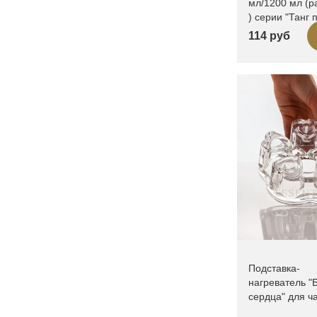
мл/1200 мл (р
) серии "Танг п
114 руб
Подставка-
нагреватель "
сердца" для ч