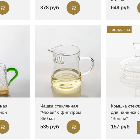
378 руб
649 руб
Предзаказ
нная
Чашка стеклянная
Крышка стекл
еной
"Чахай" с фильтром
для чайника 
350 мл
"Венши"
535 руб
157 руб