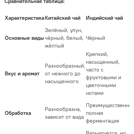
Сравнительная таблица:
Характеристика
Китайский чай
Индийский чай
Зелёный, улун,
Основные виды
чёрный, белый,
Чёрный
жёлтый
Крепкий,
насыщенный,
Разнообразный,
часто с
Вкус и аромат
от нежного до
фруктовыми и
насыщенного
цветочными
нотами
Преимущественно
Разнообразна,
Обработка
полная
зависит от вида
ферментация
Варьируется, но