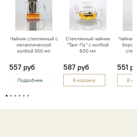
Чайник стеклянный с
Стеклянный чайник
Чайник 
металлической
"Танг Пу" с колбой
борос
колбой 550 мл
600 мл
стек
557 руб
587 руб
551 р
Подробнее
В корзину
В ко