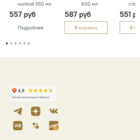
колбой 550 мл
600 мл
стек
557 руб
587 руб
551 р
Подробнее
В корзину
В ко