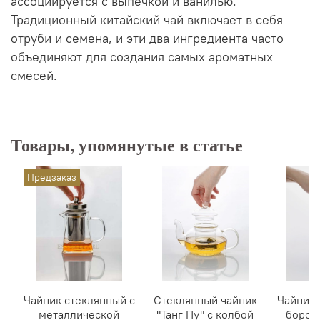
ассоциируется с выпечкой и ванилью.
Традиционный китайский чай включает в себя
отруби и семена, и эти два ингредиента часто
объединяют для создания самых ароматных
смесей.
Товары, упомянутые в статье
Предзаказ
Чайник стеклянный с
Стеклянный чайник
Чайник 
металлической
"Танг Пу" с колбой
борос