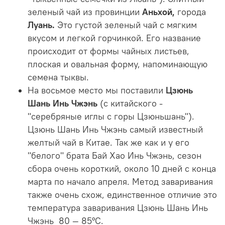
зеленый чай из провинции
Аньхой,
города
Луань.
Это густой зеленый чай с мягким
вкусом и легкой горчинкой. Его название
происходит от формы чайных листьев,
плоская и овальная форму, напоминающую
семена тыквы.
На восьмое место мы поставили
Цзюнь
Шань Инь Чжэнь
(с китайского -
"
серебряные иглы с горы Цзюньшань").
Цзюнь Шань Инь Чжэнь
самый известный
желтый чай в Китае. Так же как и у его
"белого" брата Бай Хао Инь Чжэнь, сезон
сбора очень короткий, около 10 дней с конца
марта по начало апреля. Метод заваривания
также очень схож, единственное отличие это
температура заваривания Цзюнь Шань Инь
Чжэнь 80 — 85°С.