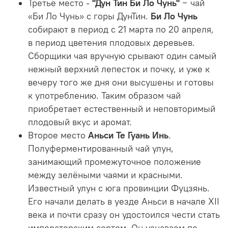
Третье место -
"Дун Тин Би Ло Чунь"
− чай
«Би Ло Чунь» с горы ДунТин.
Би Ло Чунь
собирают в период с 21 марта по 20 апреля,
в период цветения плодовых деревьев.
Сборщики чая вручную срывают один самый
нежный верхний лепесток и почку, и уже к
вечеру того же дня они высушены и готовы
к употреблению. Таким образом чай
приобретает естественный и неповторимый
плодовый вкус и аромат.
Второе место
Аньси Те Гуань Инь
.
Полуферментированный чай улун,
занимающий промежуточное положение
между зелёными чаями и красными.
Известный улун с юга провинции Фуцзянь.
Его начали делать в уезде Аньси в начале XII
века и почти сразу он удостоился чести стать
императорским сортом. Он узнаваем по