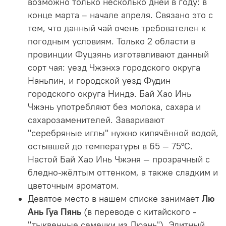
возможно только несколько дней в году: в
конце марта – начале апреля. Связано это с
тем, что данный чай очень требователен к
погодным условиям. Только 2 области в
провинции Фуцзянь изготавливают данный
сорт чая: уезд Чжэнхэ городского округа
Наньпин, и городской уезд Фудин
городского округа Ниндэ. Бай Хао Инь
Чжэнь употребляют без молока, сахара и
сахарозаменителей. Заваривают
"серебряные иглы" нужно кипячённой водой,
остывшей до температуры в 65 — 75°С.
Настой Бай Хао Инь Чжэня — прозрачный с
бледно-жёлтым оттенком, а также сладким и
цветочным ароматом.
Девятое место в нашем списке занимает
Лю
Ань Гуа Пянь
(в переводе с китайского -
"тыквенные семечки из Люань"). Элитный