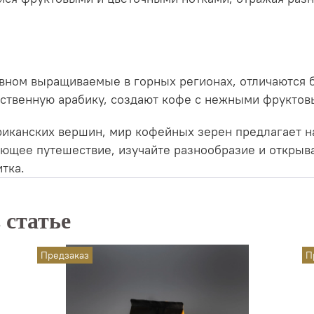
вном выращиваемые в горных регионах, отличаются б
ественную арабику, создают кофе с нежными фрукто
риканских вершин, мир кофейных зерен предлагает н
ающее путешествие, изучайте разнообразие и открыв
тка.
 статье
Предзаказ
П