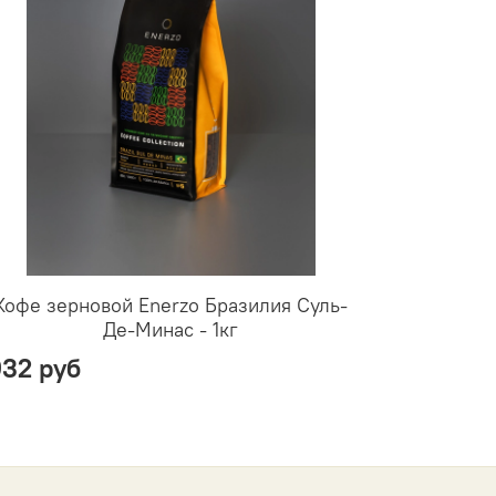
Кофе зерновой Enerzo Бразилия Суль-
Кофе 
Де-Минас - 1кг
932 руб
2079 ру