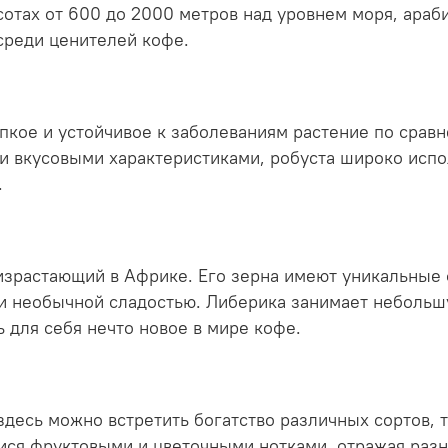
отах от 600 до 2000 метров над уровнем моря, араб
 среди ценителей кофе.
пкое и устойчивое к заболеваниям растение по срав
 вкусовыми характеристиками, робуста широко испо
.
оизрастающий в Африке. Его зерна имеют уникальные
и необычной сладостью. Либерика занимает небольш
ь для себя нечто новое в мире кофе.
здесь можно встретить богатство различных сортов, т
ся фруктовыми и цветочными нотками, отражая разн