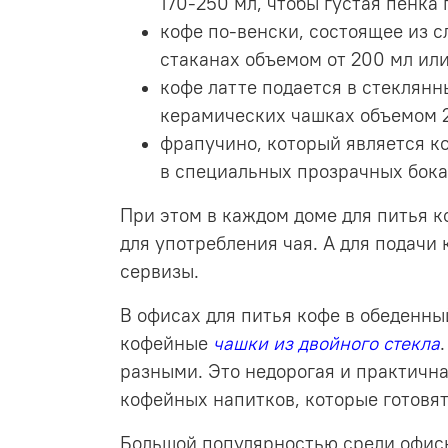
170-250 мл, чтобы густая пенка
кофе по-венски, состоящее из с
стаканах объемом от 200 мл ил
кофе латте подается в стеклянн
керамических чашках объемом 
фрапучино, который является к
в специальных прозрачных бока
При этом в каждом доме для питья 
для употребления чая. А для подач
сервизы.
В офисах для питья кофе в обеденн
кофейные
чашки из
двойного стекла
разными. Это недорогая и практична
кофейных напитков, которые готов
Большой популярностью среди офис