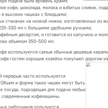
 при подаче была вровень краям;
лоя кофе, шоколада, молока и взбитых сливок, по
и в высоких чашках с блюдцами;
ых стаканах на низкой ножке, изготовленных из ж
220-330 мл с большими удобными ручками;
офейным десертом, и готовится из капучино и мол
лах объемом 350-500 мл.
кофе используются самые обычные дешевые керам
и кофе гостям хорошие хозяйки покупают дорогие
ый перерыв часто используются
. Объем и форма таких чашек могут быть
я посуда, подходящая для подачи любых
ят современные кофемашины.
ных работников пользуются