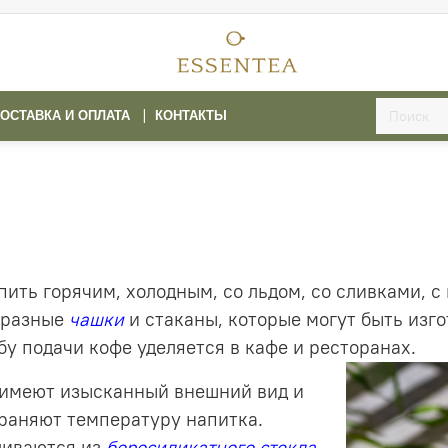
ОСТАВКА И ОПЛАТА
КОНТАКТЫ
ить горячим, холодным, со льдом, со сливками, с
бразные
чашки
и стаканы, которые могут быть изго
у подачи кофе уделяется в кафе и ресторанах.
имеют изысканный внешний вид и
храняют температуру напитка.
ливаются из
боросиликатного
стекла
.