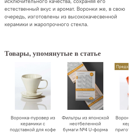
исключительного качества, сохраняя его
естественный вкус и аромат.
Воронки
же, в свою
очередь, изготовлены из высококачесвенной
керамики и жаропрочного стекла.
Товары, упомянутые в статье
Предзак
Воронка-пуровер из
Фильтры из японской
Воронка
керамики с
неотбеленной
кера
подставкой для кофе
бумаги №4 U-форма
пригото